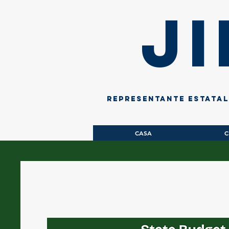
J
Representante estata
CASA
C