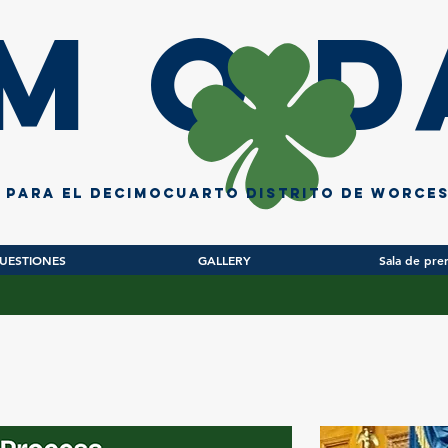
im O D
l para el decimocuarto distrito de Worce
UESTIONES
GALLERY
Sala de pre