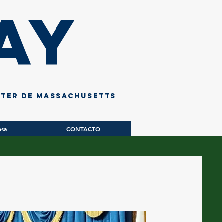
ay
ster de Massachusetts
nsa
CONTACTO